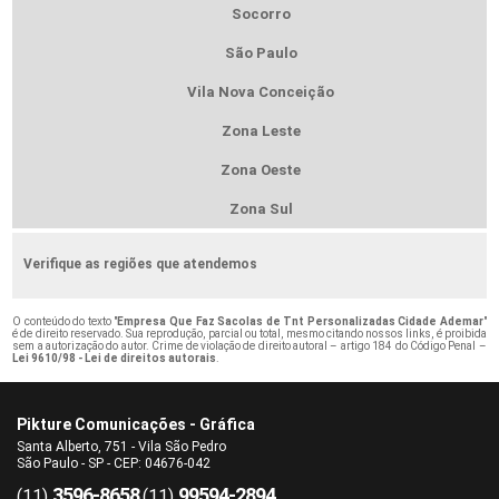
Socorro
São Paulo
Vila Nova Conceição
Zona Leste
Zona Oeste
Zona Sul
Verifique as regiões que atendemos
O conteúdo do texto "
Empresa Que Faz Sacolas de Tnt Personalizadas Cidade Ademar
"
é de direito reservado. Sua reprodução, parcial ou total, mesmo citando nossos links, é proibida
sem a autorização do autor. Crime de violação de direito autoral – artigo 184 do Código Penal –
Lei 9610/98 - Lei de direitos autorais
.
Pikture Comunicações - Gráfica
Santa Alberto, 751 - Vila São Pedro
São Paulo - SP - CEP: 04676-042
3596-8658
99594-2894
(11)
(11)