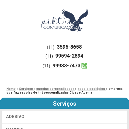
3596-8658
(11)
99594-2894
(11)
99933-7473
(11)
Home
»
Serviços
»
sacolas personalizadas
»
sacola ecológica
»
empresa
que faz sacolas de tnt personalizadas Cidade Ademar
Serviços
ADESIVO