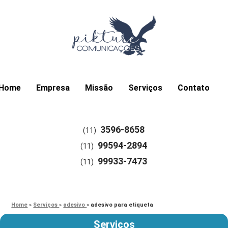
Home
Empresa
Missão
Serviços
Contato
3596-8658
(11)
99594-2894
(11)
99933-7473
(11)
Home
»
Serviços
»
adesivo
»
adesivo para etiqueta
Serviços