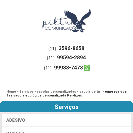
3596-8658
(11)
99594-2894
(11)
99933-7473
(11)
Home
»
Serviços
»
sacolas personalizadas
»
sacola de tnt
»
empresa que
faz sacola ecológica personalizada Perdizes
Serviços
ADESIVO