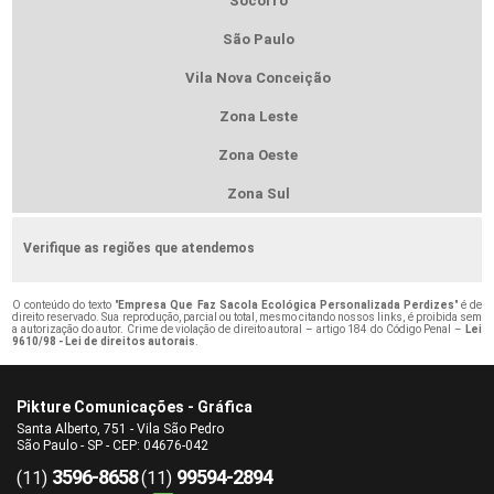
Socorro
São Paulo
Vila Nova Conceição
Zona Leste
Zona Oeste
Zona Sul
Verifique as regiões que atendemos
O conteúdo do texto "
Empresa Que Faz Sacola Ecológica Personalizada Perdizes
" é de
direito reservado. Sua reprodução, parcial ou total, mesmo citando nossos links, é proibida sem
a autorização do autor. Crime de violação de direito autoral – artigo 184 do Código Penal –
Lei
9610/98 - Lei de direitos autorais
.
Pikture Comunicações - Gráfica
Santa Alberto, 751 - Vila São Pedro
São Paulo - SP - CEP: 04676-042
3596-8658
99594-2894
(11)
(11)