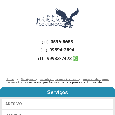
3596-8658
(11)
99594-2894
(11)
99933-7473
(11)
Home
»
Serviços
»
sacolas personalizadas
»
sacola de papel
personalizada
»
empresa que faz sacola para presente Jurubatuba
Serviços
ADESIVO