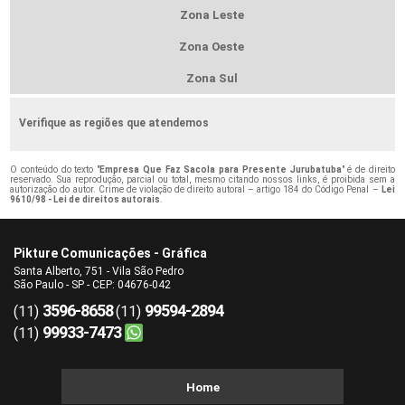
Zona Leste
Zona Oeste
Zona Sul
Verifique as regiões que atendemos
O conteúdo do texto "
Empresa Que Faz Sacola para Presente Jurubatuba
" é de direito
reservado. Sua reprodução, parcial ou total, mesmo citando nossos links, é proibida sem a
autorização do autor. Crime de violação de direito autoral – artigo 184 do Código Penal –
Lei
9610/98 - Lei de direitos autorais
.
Pikture Comunicações - Gráfica
Santa Alberto, 751 - Vila São Pedro
São Paulo - SP - CEP: 04676-042
3596-8658
99594-2894
(11)
(11)
99933-7473
(11)
Home