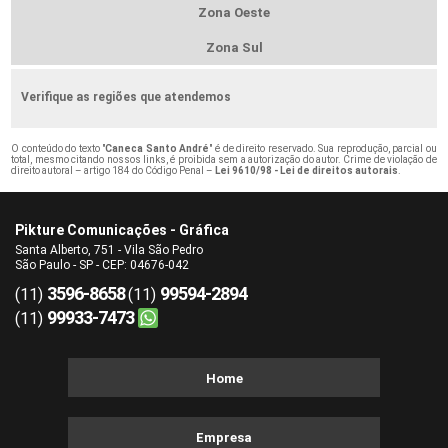
Zona Oeste
Zona Sul
Verifique as regiões que atendemos
O conteúdo do texto "
Caneca Santo André
" é de direito reservado. Sua reprodução, parcial ou
total, mesmo citando nossos links, é proibida sem a autorização do autor. Crime de violação de
direito autoral – artigo 184 do Código Penal –
Lei 9610/98 - Lei de direitos autorais
.
Pikture Comunicações - Gráfica
Santa Alberto, 751 - Vila São Pedro
São Paulo - SP - CEP: 04676-042
3596-8658
99594-2894
(11)
(11)
99933-7473
(11)
Home
Empresa