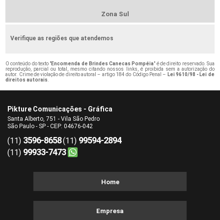
Zona Sul
Verifique as regiões que atendemos
O conteúdo do texto "
Encomenda de Brindes Canecas Pompéia
" é de direito reservado. Sua
reprodução, parcial ou total, mesmo citando nossos links, é proibida sem a autorização do
autor. Crime de violação de direito autoral – artigo 184 do Código Penal –
Lei 9610/98 - Lei de
direitos autorais
.
Pikture Comunicações - Gráfica
Santa Alberto, 751 - Vila São Pedro
São Paulo - SP - CEP: 04676-042
3596-8658
99594-2894
(11)
(11)
99933-7473
(11)
Home
Empresa