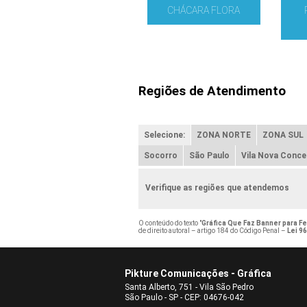
CHÁCARA FLORA
Regiões de Atendimento
Selecione:
ZONA NORTE
ZONA SUL
Socorro
São Paulo
Vila Nova Conce
Verifique as regiões que atendemos
O conteúdo do texto "
Gráfica Que Faz Banner para F
de direito autoral – artigo 184 do Código Penal –
Lei 96
Pikture Comunicações - Gráfica
Santa Alberto, 751 - Vila São Pedro
São Paulo - SP - CEP: 04676-042