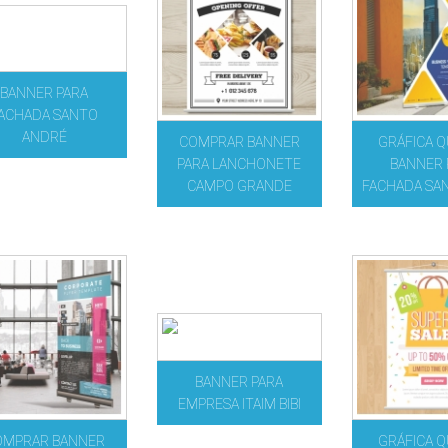
BANNER PARA
ACHADA SANTO
ANDRÉ
COMPRAR BANNER
GRÁFICA Q
PARA LANCHONETE
BANNER 
CAMPO GRANDE
FACHADA SA
BANNER PARA
EMPRESA ITAIM BIBI
OMPRAR BANNER
GRÁFICA Q