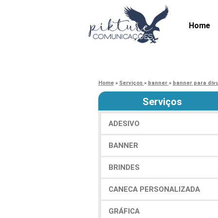
Home
Home
»
Serviços
»
banner
»
banner para div
Serviços
ADESIVO
BANNER
BRINDES
CANECA PERSONALIZADA
GRÁFICA