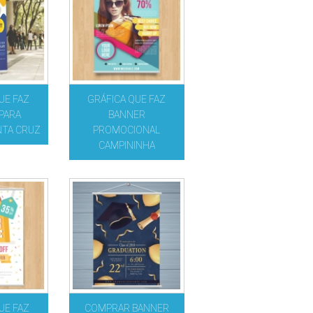
UE FAZ
GRÁFICA QUE FAZ
PARA
BANNER
NTA CRUZ
PROMOCIONAL
CAMPININHA
UE FAZ
COMPRAR BANNER