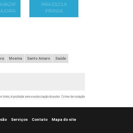
A BAZAR
PARA ESCOLA
RAJOARA
IPIRANGA
ra
Moema
Santo Amaro
Saúde
s links, é proibida sem a autorização do autor. Crime de violação
são
Serviços
Contato
Mapa do site