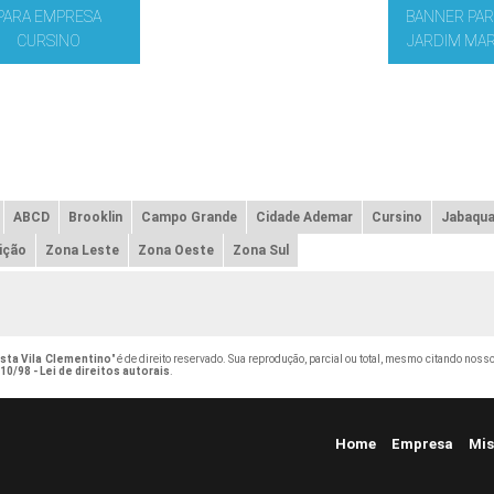
PARA EMPRESA
BANNER PAR
CURSINO
JARDIM MA
ABCD
Brooklin
Campo Grande
Cidade Ademar
Cursino
Jabaqua
ição
Zona Leste
Zona Oeste
Zona Sul
esta Vila Clementino
" é de direito reservado. Sua reprodução, parcial ou total, mesmo citando nosso
10/98 - Lei de direitos autorais
.
Home
Empresa
Mis