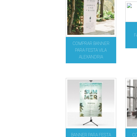
F
COMPRAR BANNER
PARA FESTA VILA
ALEXANDRIA
BANNER PARA FESTA
C