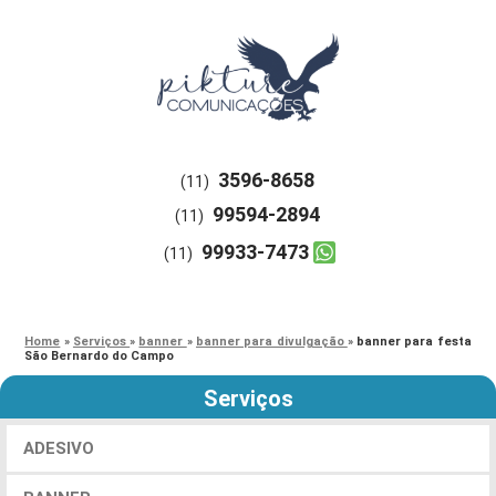
3596-8658
(11)
99594-2894
(11)
99933-7473
(11)
Home
»
Serviços
»
banner
»
banner para divulgação
»
banner para festa
São Bernardo do Campo
Serviços
ADESIVO