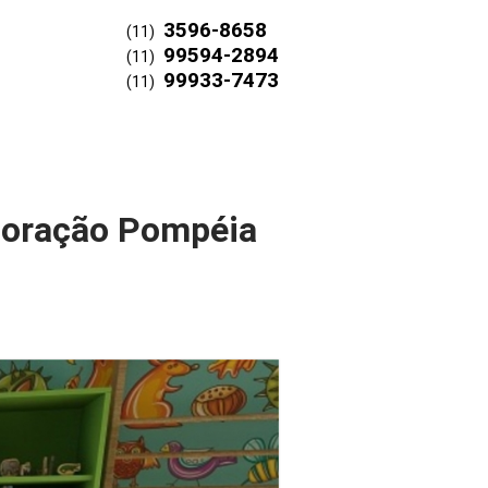
3596-8658
(11)
99594-2894
(11)
99933-7473
(11)
coração Pompéia