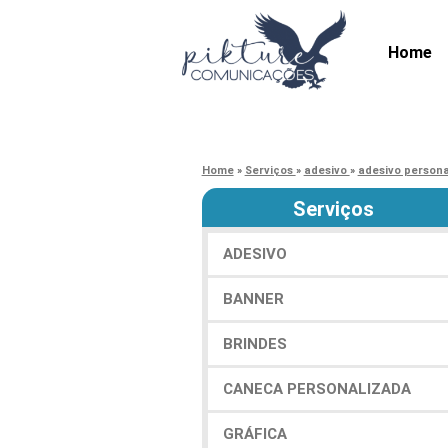
Home
Home
»
Serviços
»
adesivo
»
adesivo person
Serviços
ADESIVO
BANNER
BRINDES
CANECA PERSONALIZADA
GRÁFICA