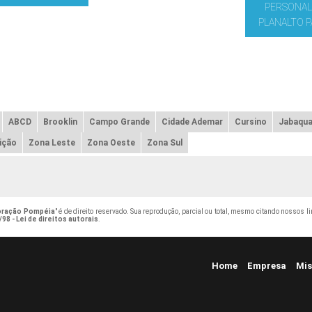
PERSONAL
PLANALTO P
ABCD
Brooklin
Campo Grande
Cidade Ademar
Cursino
Jabaqua
ição
Zona Leste
Zona Oeste
Zona Sul
oração Pompéia
" é de direito reservado. Sua reprodução, parcial ou total, mesmo citando nossos l
/98 - Lei de direitos autorais
.
Home
Empresa
Mis