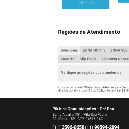
JARDINS
Regiões de Atendimento
Selecione:
ZONA NORTE
ZONA SUL
Socorro
São Paulo
Vila Nova Conce
Verifique as regiões que atendemos
O conteúdo do texto "
Onde Fazer Adesivo para Dec
direito autoral – artigo 184 do Código Penal –
Lei 9610
Pikture Comunicações - Gráfica
Santa Alberto, 751 - Vila São Pedro
São Paulo - SP - CEP: 04676-042
3596-8658
99594-2894
(11)
(11)