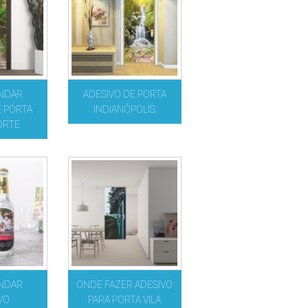
NDAR
ADESIVO DE PORTA
E PORTA
INDIANÓPOLIS
ORTE
NDAR
ONDE FAZER ADESIVO
VO
PARA PORTA VILA