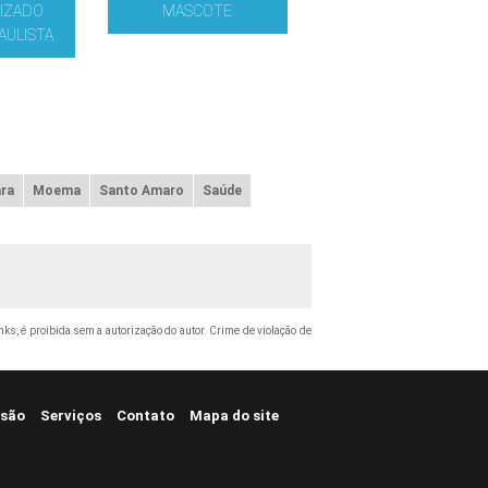
IZADO
MASCOTE
AULISTA
ra
Moema
Santo Amaro
Saúde
inks, é proibida sem a autorização do autor. Crime de violação de
são
Serviços
Contato
Mapa do site