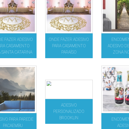
E FAZER ADESIVO
ONDE FAZER ADESIVO
ENCOME
ARA CASAMENTO
PARA CASAMENTO
ADESIVO D
A SANTA CATARINA
PARAÍSO
ZONA N
ADESIVO
PERSONALIZADO
BROOKLIN
SIVO PARA PAREDE
ENCOME
PACAEMBU
ADESI