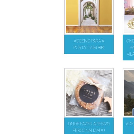
ADESIVO PARA A
OND
PORTA ITAIM BIBI
P
VIL
ONDE FAZER ADESIVO
ADE
PERSONALIZADO