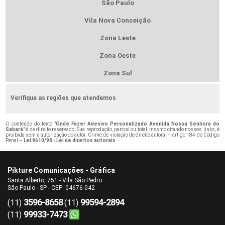
São Paulo
Vila Nova Conceição
Zona Leste
Zona Oeste
Zona Sul
Verifique as regiões que atendemos
O conteúdo do texto "
Onde Fazer Adesivo Personalizado Avenida Nossa Senhora do
Sabará
" é de direito reservado. Sua reprodução, parcial ou total, mesmo citando nossos links, é
proibida sem a autorização do autor. Crime de violação de direito autoral – artigo 184 do Código
Penal –
Lei 9610/98 - Lei de direitos autorais
.
Pikture Comunicações - Gráfica
Santa Alberto, 751 - Vila São Pedro
São Paulo - SP - CEP: 04676-042
3596-8658
99594-2894
(11)
(11)
99933-7473
(11)