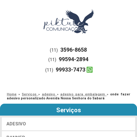
3596-8658
(11)
99594-2894
(11)
99933-7473
(11)
Home
»
Serviços
»
adesivo
»
adesivo para embalagem
»
onde fazer
adesivo personalizado Avenida Nossa Senhora do Sabará
Serviços
ADESIVO