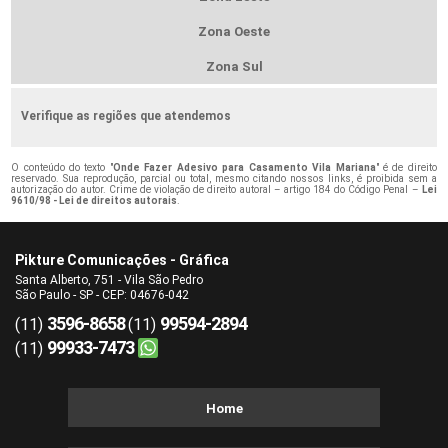
Zona Oeste
Zona Sul
Verifique as regiões que atendemos
O conteúdo do texto "
Onde Fazer Adesivo para Casamento Vila Mariana
" é de direito
reservado. Sua reprodução, parcial ou total, mesmo citando nossos links, é proibida sem a
autorização do autor. Crime de violação de direito autoral – artigo 184 do Código Penal –
Lei
9610/98 - Lei de direitos autorais
.
Pikture Comunicações - Gráfica
Santa Alberto, 751 - Vila São Pedro
São Paulo - SP - CEP: 04676-042
3596-8658
99594-2894
(11)
(11)
99933-7473
(11)
Home