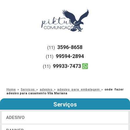
3596-8658
(11)
99594-2894
(11)
99933-7473
(11)
Home
»
Serviços
»
adesivo
»
adesivo para embalagem
»
onde fazer
adesivo para casamento Vila Mariana
Serviços
ADESIVO