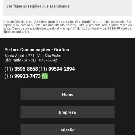
Verifique as regiões que atendemos
O conteúdo do texto "
Adesivo para Decoração Vila Sônia
" é de direito reservado. Sua
reprodução, parcial ou total, mesmo citando nossos links, é proibida sem a autorização do
autor. Crime de violação de direito autoral – artigo 184 do Código Penal –
Lei 9610/98 - Lei de
direitos autorais
.
Pikture Comunicações - Gráfica
Santa Alberto, 751 - Vila São Pedro
São Paulo - SP - CEP: 04676-042
3596-8658
99594-2894
(11)
(11)
99933-7473
(11)
Home
Empresa
Missão